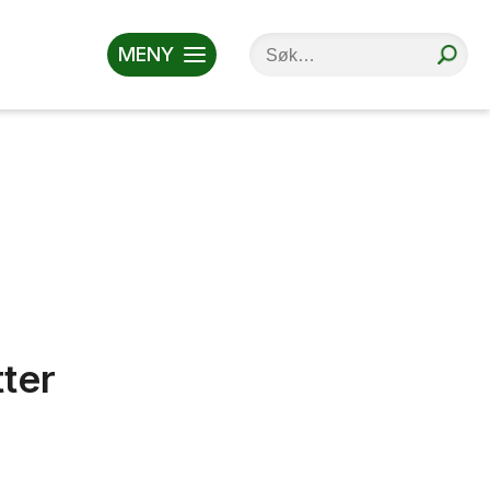
MENY
tter