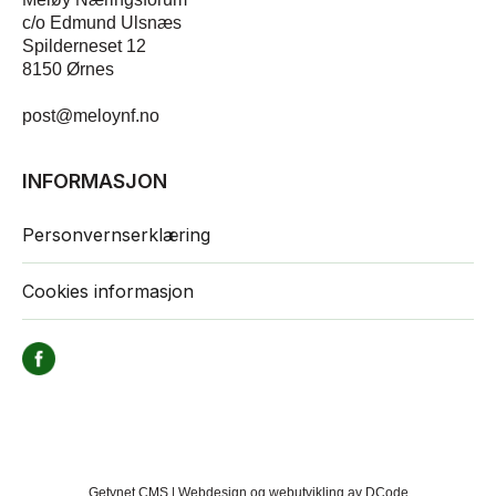
c/o Edmund Ulsnæs
Spilderneset 12
8150 Ørnes
post@meloynf.no
INFORMASJON
Personvernserklæring
Cookies informasjon
Getynet CMS | Webdesign og webutvikling av DCode