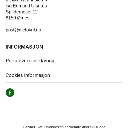
c/o Edmund Ulsnæs
Spilderneset 12
8150 Ørnes
post@meloynf.no
INFORMASJON
Personvernserklæring
Cookies informasjon
Getynet CMS | Webdesign og webutvikling av DCode